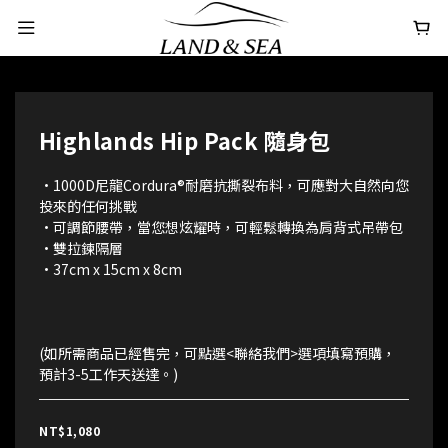
Highlands Hip Pack 隨身包
•1000D尼龍Cordura®耐磨抗撕裂布料，可應對大自然向您
投來的任何挑戰
•可調節腰帶，當您想炫耀時，可輕鬆轉換為肩背式吊帶包
•雙拉鍊隔層
•37cm x 15cm x 8cm
(如所需商品已經售完，可點選<聯絡我們>選項填寫預購，
預計3-5工作天送達。)
NT$1,080