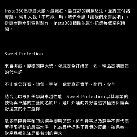
Insta360倡導最大膽、最瘋狂、最狂野的創意想法，並將其付諸
實踐。 當別人說「不可能」時，我們會說「讓我們來嘗試吧」。
從懸崖跳水到電影製作，Insta360相機能幫你記錄每個精彩瞬
間。
Sweet Protection
來自挪威，屢獲國際大獎、權威安全評級第一名，精品高端頭盔
的代名詞
不止讓您好看、帥氣、專業，還要真正實用、耐用、安全
結合北歐設計美學與卓越性能。Sweet Protection 以其專業的
技術與卓越的工藝聞名於世，是戶外運動愛好者追求極致保護與
舒適度的不二選擇
眾多國際賽事和頂尖選手御用頭盔，這些賽事以及選手不僅代表
著極限運動的最高水準，也為品牌提供了寶貴的反饋，確保每一
款產品都能滿足最苛刻的需求